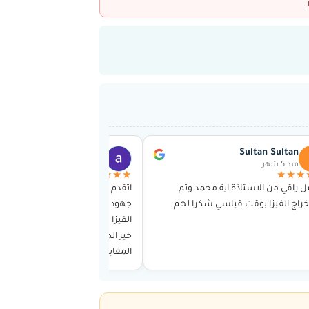
abo niaf almolham
Sultan Sultan
منذ 5 شهر
منذ 5 شهر
★★★★★
★★★
ل راقي من الاستاذة اية محمد وتم
اتقدم اليكم بشكري وتقديري على ب
راج الفيزا بوقت قياسي شكرا لهم
جهود رائعة في مساعدتي في الحص
الفيزا منذ اول لقاء مع الاستاذة اية ج
خير الجزاء وحتى إتمام كافة الاجراءات
المقابلة واشكركم ايضا على التوا
والاطمئنان على المقابلة…