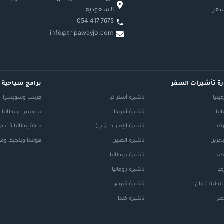
سفر
السعودية
054 417 7675
info@tripawayjo.com
ة تأشيرات السفر
برامج سياحية
ينيا
تأشيرة أستراليا
فرنسا وسويسرا
نيا
تأشيرة أمريكا
سويسرا وايطاليا
لندا
تأشيرة الإمارات (دبي)
جولة إيطاليا 5 أيام
بحرين
تأشيرة الصين
هولندا وبلجيكا وف
هند
تأشيرة بريطانيا
يا
تأشيرة رومانيا
لطنة عُمان
تأشيرة قبرص
طر
تأشيرة كندا