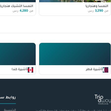
النمسا وهنجاريا
النمسا التشيك هنجاريا 
4,280
3,290
من
ر.س
من
ر.س
تأشيرة قطر
تأشيرة كندا
روابط سر
الرئيسية