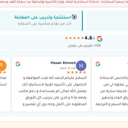
رسمياً للسفارات. خدماتنا استشارية فقط، وقرار التأشيرة وإصدارها بيد سفارة الهند وحدها.
🎯
استشارة وتدريب على المقابلة
أنت من يقدّم مباشرة على السفارة
4.8
★★★★★
/5
138+ تقييم على جوجل
Hasan Ahmed
S
منذ 4 شهر
★★
★★★★★
بالاخص الاستاذة
السلام عليكم الحمد لله تمت الموافقه و
تعام
ي عملوه لي من
الحصول على تأشيره طبيه لاسبانياو ذلك
استخ
ة قديمه سارية من
بفضل الله تعالى ثم بمساعدة و دعم مكتب
اق الغاء وتجهيز
trip away و الذي قان بترتيب كل الأوراق
خطة السفر و الترجمه
المطلوبه على أكمل وجه دون أي تقصير و
ن…
توجيهي بكل ما…