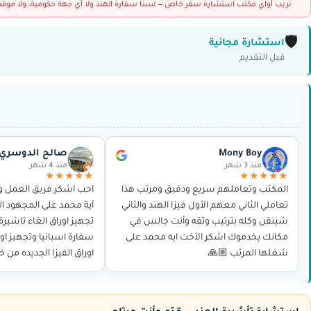
تريب أواي مكتب استشارة سفر خاص — لسنا سفارة الهند ولا أي جهة حكومية، ولا موقعاً 
🛡️
استشارة مجانية
قبل التقديم
Mony Boy
صالح الدوسري
منذ 3 شهر
منذ 4 شهر
★★★★★
★★★★★
المكتب وتعاملهم سريع ودقيق ومرتب هذا
احب اشكر فريق العمل و
تعاملي الثاني معهم الأول فيزا الهند والثاني
آية محمد على المجهود ال
شينقن وكله بترتيب وثقه وأنت جالس في
تجهيز اوراق الغاء تاشير
مكانك يخدموك اشكر الأخت ايه محمد على
سفارة اسبانيا وتجهيز اور
شغلها المرتب 🙏🏼
اوراق الفيزا الجديده من 
و حجز الموعد وغيرها بدو