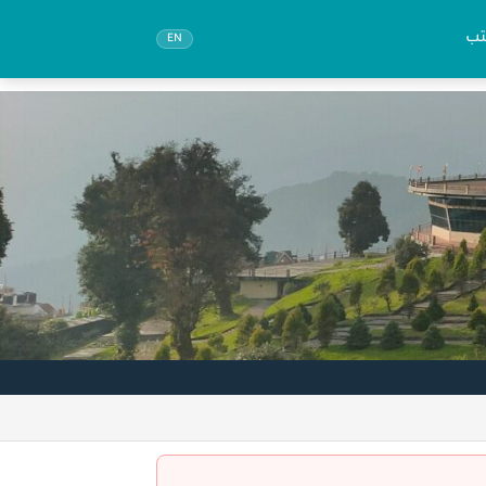
تب
EN