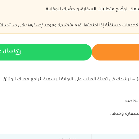
ك، نوضّح متطلبات السفارة، ونحضّرك للمقابلة.
 كخدمات مستقلّة إذا احتجتها.
قرار التأشيرة وموعد إصدارها يبقى بيد السفا
اسأل ع
نقدّم للسعوديين والمقيمين استشارة لتأشيرة الهند الإلكترونية (e-Visa) — نرشدك في تعبئة الطلب على البوابة الرسمي
الخاصة.
لسفارة وحدها.