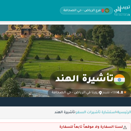
فرع الرياض - حي الصحافة
تأشيرة الهند
4.8
★
زورنا في الرياض - حي الصحافة
138+ تقييم
الرئيسية
›
استشارة تأشيرات السفر
›
تأشيرة الهند
لسنا السفارة ولا موقعاً تابعاً للسفارة
⚠️