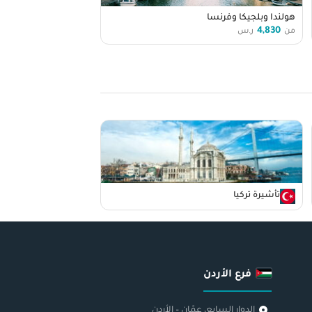
هولندا وبلجيكا وفرنسا
4,830
من
ر.س
تأشيرة تركيا
فرع الأردن
الدوار السابع، عمّان – الأردن