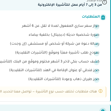
مدة الإصدار
⏱
من 3 إلى 7 أيام عمل للتأشيرة الإلكترونية
المتطلبات
جواز سفر ساري المفعول لمدة لا تقل عن 6 أشهر
صورة شخصية حديثة (ديجيتال) بخلفية بيضاء
رسالة دعوة من شركة أو شخص أو مستشفى (إن وجدت)
نموذج طلب تأشيرة معبّأ وموقّع (التأشيرات التقليدية)
كشف حساب بنكي لآخر 3 أشهر مختوم وموقّع من البنك (للتأشيرات التقليدية)
حجز فندقي أو عنوان الإقامة في الهند (للتأشيرات التقليدية)
حجز طيران ذهاب وعودة (للتأشيرات التقليدية)
هناك متطلبات تختلف حسب نوع التأشيرة — تواصل معنا لتحديد ال