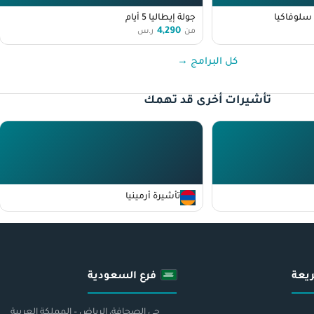
سلوفاكيا
جولة إيطاليا 5 أيام
4,290
من
ر.س
كل البرامج →
تأشيرات أخرى قد تهمك
تأشيرة أرمينيا
يعة
فرع السعودية
حي الصحافة، الرياض – المملكة العربية