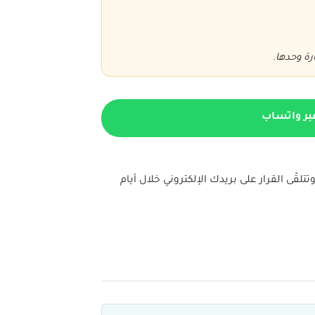
رة وحدها.
بر واتساب
ة، نراجع معاك الوثائق، وتتلقّى القرار على بريدك الإلكتروني خلال أيام