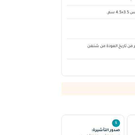
سم.
ة من أبشر سارية 6 أشهر و 3 أشهر من تاريخ العودة من شنغن
صدور التأشيرة: