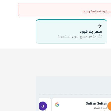
السفارة المختصة وحدها.
✈️
سفر بلا قيود
تنقّل حرّ بين جميع الدول المشمولة
abo niaf almolham
Sultan Sultan
منذ 4 شهر
منذ 5 شهر