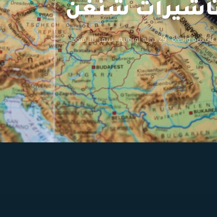
أشيرات شنغن
تأشيرة واحدة · 29 دولة أوروبية · سفر بلا قيود