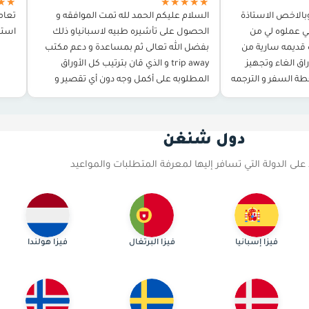
★★
★★★★★
بالاخص الاستاذة
السلام عليكم الحمد لله تمت الموافقه و
تعام
ي عملوه لي من
الحصول على تأشيره طبيه لاسبانياو ذلك
استخ
ة قديمه سارية من
بفضل الله تعالى ثم بمساعدة و دعم مكتب
اق الغاء وتجهيز
trip away و الذي قان بترتيب كل الأوراق
خطة السفر و الترجمه
المطلوبه على أكمل وجه دون أي تقصير و
ن…
توجيهي بكل ما…
دول شنغن
ى الدولة التي تسافر إليها لمعرفة المتطلبات والمواعيد
فيزا إسبانيا
فيزا البرتغال
فيزا هولندا