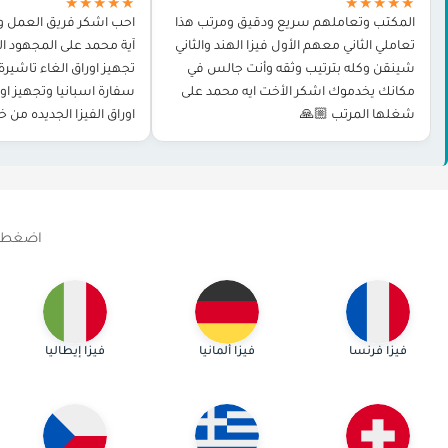
★★★★★
★★★★★
المكتب وتعاملهم سريع ودقيق ومرتب هذا
احب اشكر فريق العمل و
تعاملي الثاني معهم الأول فيزا الهند والثاني
آية محمد على المجهود ال
شينقن وكله بترتيب وثقه وأنت جالس في
تجهيز اوراق الغاء تاشير
مكانك يخدموك اشكر الأخت ايه محمد على
سفارة اسبانيا وتجهيز اور
شغلها المرتب 🙏🏼
اوراق الفيزا الجديده من 
و حجز الموعد وغيرها بدو
اضغط عل
فيزا فرنسا
فيزا ألمانيا
فيزا إيطاليا