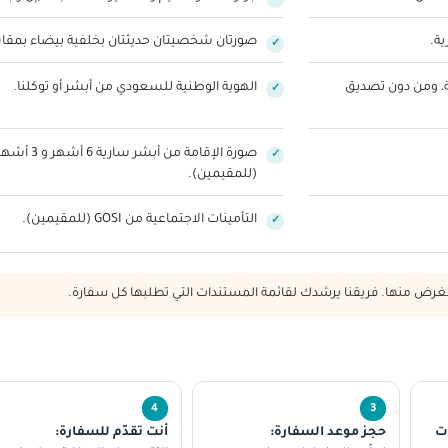
صورتان شخصيتان حديثتان بخلفية بيضاء بمقاس 3.5×4.5 
، ومن دون تصديق
الهوية الوطنية للسعودي من أبشر أو توكلنا.
صورة الإقام
(للمقيمين).
التأمينات الاجتماعية من GOSI (للمقيمين).
ض منها. فريقنا يرشدك لقائمة المستندات التي تطلبها كل سفارة.
ت
حجز موعد السفارة:
أنت تقدّم للسفارة: