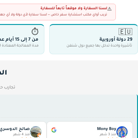
لسنا السفارة ولا موقعاً تابعاً للسفارة
⚠️
تريب أواي مكتب استشارة سفر خاص — لسنا سفارة لأي دولة ولا أي جهة حك
⏱
🇪🇺
29 دولة أوروبية
من 7 إلى 15 أيام عمل
تأشيرة واحدة تدخل بها جميع دول شنغن
مدة المعالجة المعتادة ل
ال
تجارب حق
Mony Boy
صالح الدوسري
منذ 3 شهر
منذ 4 شهر