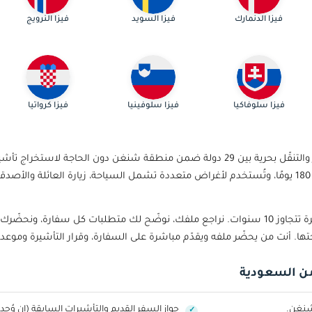
فيزا الدنمارك
فيزا السويد
فيزا النرويج
فيزا سلوفاكيا
فيزا سلوفينيا
فيزا كرواتيا
تأشيرة شنغن هي تأشيرة أوروبية موحّدة تُمكّن حاملها من السفر والتنقّل بحرية بين 29 دولة ضمن منطقة 
التأشيرة عادةً لفترة إقامة قصيرة تتراوح بين 15 و90 يومًا خلال كل 180 يومًا، وتُستخدم لأغراض متعددة تشمل السياحة
تقدّم تريب أواي استشارة تأشيرة شنغن وتدريباً على المقابلة، بخبرة تتجاوز 10 سنوات. نراجع ملفك، نوضّح لك متطل
ا. أنت من يحضّر ملفه ويقدّم مباشرة على السفارة، وقرار التأشيرة وموعد 
ن السعودية
جواز السفر القديم والتأشيرات السابقة (إن وُجد