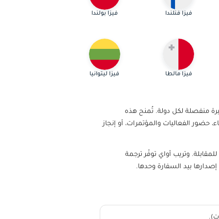
فيزا فنلندا
فيزا بولندا
فيزا مالطا
فيزا ليتوانيا
شنغن دون الحاجة لاستخراج تأشيرة منفصلة لكل دولة. تُمنح هذه
، زيارة العائلة والأصدقاء، حضور الفعاليات والمؤتمرات، أو إنجاز
بات كل سفارة، ونحضّرك للمقابلة. وتريب أواي توفّر ترجمة
إصدارها بيد السفارة وحدها.
ت).