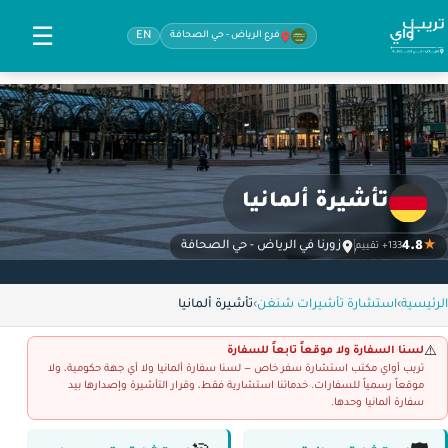
☰
فرع الرياض - حي الصحافة
EN
تأشيرة ألمانيا
4.8
★
زورنا في الرياض - حي الصحافة
133+ تقييم
الرئيسية
›
استشارة تأشيرات شنغن
›
تأشيرة ألمانيا
لسنا السفارة ولا موقعاً تابعاً للسفارة
⚠️
تريب أواي مكتب استشارة سفر خاص — لسنا سفارة ألمانيا ولا أي جهة حكومية، ولا
موقعاً رسمياً للسفارات. خدماتنا استشارية فقط، وقرار التأشيرة وإصدارها بيد
سفارة ألمانيا وحدها.