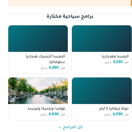
برامج سياحية مختارة
النمسا وهنجاريا
النمسا التشيك هنجاريا
3,290
سلوفاكيا
من
ر.س
4,280
من
ر.س
جولة إيطاليا 5 أيام
هولندا وبلجيكا وفرنسا
4,830
4,290
من
ر.س
من
ر.س
كل البرامج →