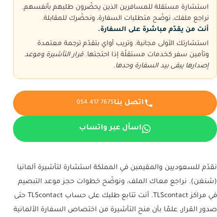
استشارة مستقلة للمسافرين الذين يحضّرون طلبهم بأنفسهم.
نراجع ملفك، نوضّح متطلبات السفارة، ونحضّرك للمقابلة.
أنت من يقدّم مباشرة على السفارة.
استشارتك الأولى مجانية. وتريب أواي بتقدّم ترجمة معتمدة
وتأمين سفر كخدمات مستقلّة إذا احتجتها.
قرار التأشيرة وموعد
إصدارها يبقى بيد السفارة وحدها.
اتصل بنا
054 417 7675
اسأل عبر واتساب
نقدّم للسعوديين والمقيمين في المملكة استشارة لتأشيرة ألمانيا
(شنغن). نراجع معاك الملف، ونوضّح خطوات حجز موعد التبصيم
في مراكز TLScontact. أنت تتابع طلبك على حساب TLScontact حتى
صدور القرار، علمًا بأن منح التأشيرة من اختصاص السفارة الألمانية