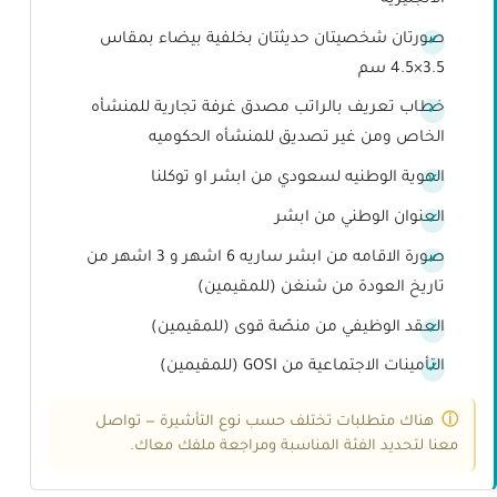
صورتان شخصيتان حديثتان بخلفية بيضاء بمقاس
3.5×4.5 سم
خطاب تعريف بالراتب مصدق غرفة تجارية للمنشأه
الخاص ومن غير تصديق للمنشأه الحكوميه
الهوية الوطنيه لسعودي من ابشر او توكلنا
العنوان الوطني من ابشر
صورة الاقامه من ابشر ساريه 6 اشهر و 3 اشهر من
تاريخ العودة من شنغن (للمقيمين)
العقد الوظيفي من منصّة قوى (للمقيمين)
التأمينات الاجتماعية من GOSI (للمقيمين)
هناك متطلبات تختلف حسب نوع التأشيرة — تواصل
معنا لتحديد الفئة المناسبة ومراجعة ملفك معاك.