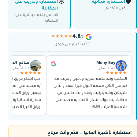
🎯
🛡️
استشارة مجانية
استشارة وتدريب على
المقابلة
قبل التقديم
أنت من يقدّم مباشرة على
السفارة
4.8
★★★★★
/5
133+ تقييم على جوجل
Mony Boy
صالح الدوسري
منذ 3 شهر
منذ 4 شهر
★★★★★
★★★★★
المكتب وتعاملهم سريع ودقيق ومرتب هذا
احب اشكر فريق العمل و
تعاملي الثاني معهم الأول فيزا الهند والثاني
آية محمد على المجهود ال
شينقن وكله بترتيب وثقه وأنت جالس في
تجهيز اوراق الغاء تاشير
مكانك يخدموك اشكر الأخت ايه محمد على
سفارة اسبانيا وتجهيز اور
شغلها المرتب 🙏🏼
اوراق الفيزا الجديده من 
و حجز الموعد وغيرها بدو
استشارة تأشيرة ألمانيا — قدّم وأنت مرتاح