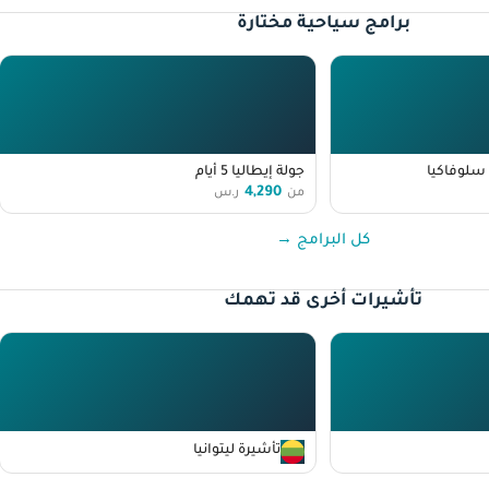
برامج سياحية مختارة
سلوفاكيا
جولة إيطاليا 5 أيام
4,290
من
ر.س
كل البرامج →
تأشيرات أخرى قد تهمك
تأشيرة ليتوانيا