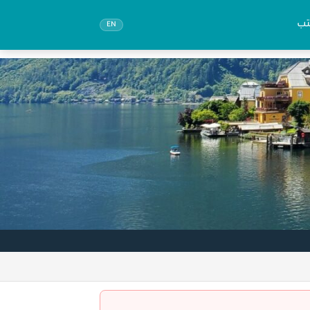
تب
EN