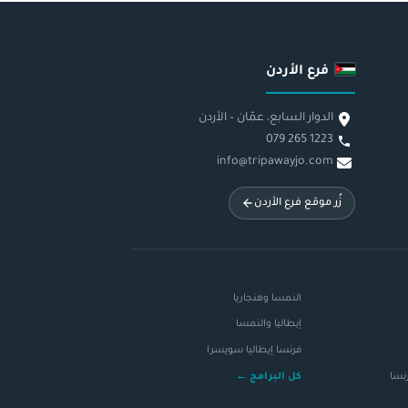
فرع الأردن
الدوار السابع، عمّان – الأردن
079 265 1223
info@tripawayjo.com
زُر موقع فرع الأردن
النمسا وهنجاريا
إيطاليا والنمسا
فرنسا إيطاليا سويسرا
رنسا
كل البرامج ←