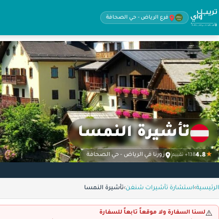
فرع الرياض - حي الصحافة
تأشيرة النمسا
4.8
★
زورنا في الرياض - حي الصحافة
138+ تقييم
الرئيسية
›
استشارة تأشيرات شنغن
›
تأشيرة النمسا
لسنا السفارة ولا موقعاً تابعاً للسفارة
⚠️