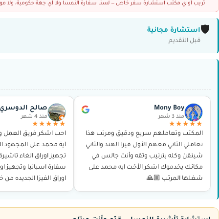
تريب أواي مكتب استشارة سفر خاص — لسنا سفارة النمسا ولا أي جهة حكومية، ولا موقعا
🛡️
استشارة مجانية
قبل التقديم
Mony Boy
صالح الدوسري
منذ 3 شهر
منذ 4 شهر
★★★★★
★★★★★
المكتب وتعاملهم سريع ودقيق ومرتب هذا
احب اشكر فريق العمل و
تعاملي الثاني معهم الأول فيزا الهند والثاني
آية محمد على المجهود ال
شينقن وكله بترتيب وثقه وأنت جالس في
تجهيز اوراق الغاء تاشير
مكانك يخدموك اشكر الأخت ايه محمد على
سفارة اسبانيا وتجهيز اور
شغلها المرتب 🙏🏼
اوراق الفيزا الجديده من 
و حجز الموعد وغيرها بدو