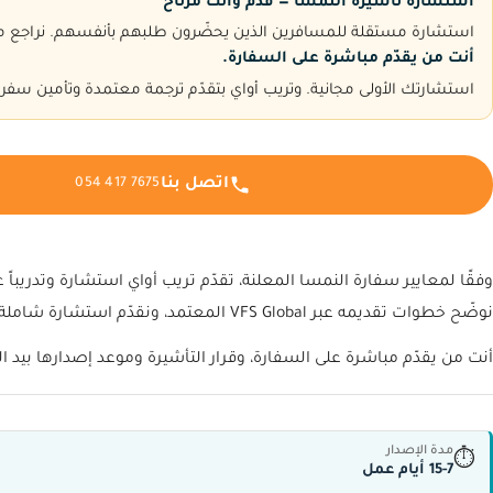
استشارة تأشيرة النمسا — قدّم وأنت مرتاح
استشارة مستقلة للمسافرين الذين يحضّرون طلبهم بأنفسهم. نراجع ملف
أنت من يقدّم مباشرة على السفارة.
استشارتك الأولى مجانية. وتريب أواي بتقدّم ترجمة معتمدة وتأمين سفر
اتصل بنا
054 417 7675
نوضّح خطوات تقديمه عبر VFS Global المعتمد، ونقدّم استشارة شاملة.
أنت من يقدّم مباشرة على السفارة، وقرار التأشيرة وموعد إصدارها بيد ا
مدة الإصدار
⏱
15-7 أيام عمل