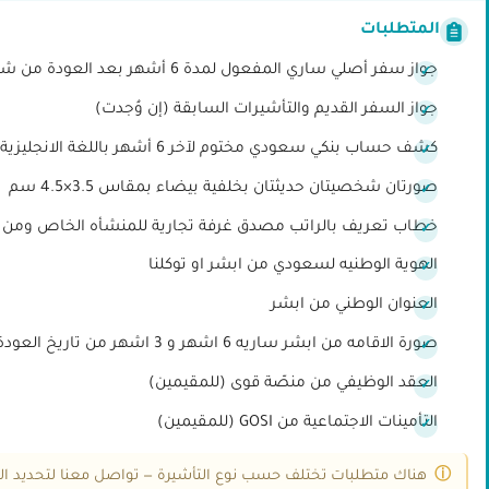
المتطلبات
جواز سفر أصلي ساري المفعول لمدة 6 أشهر بعد العودة من شنغن
جواز السفر القديم والتأشيرات السابقة (إن وُجدت)
كشف حساب بنكي سعودي مختوم لآخر 6 أشهر باللغة الانجليزية
صورتان شخصيتان حديثتان بخلفية بيضاء بمقاس 3.5×4.5 سم
خطاب تعريف بالراتب مصدق غرفة تجارية للمنشأه الخاص ومن غ
الهوية الوطنيه لسعودي من ابشر او توكلنا
العنوان الوطني من ابشر
صورة الاقامه من ابشر ساريه 6 اشهر و 3 اشهر من تاريخ العودة من شنغن (للمقيمين)
العقد الوظيفي من منصّة قوى (للمقيمين)
التأمينات الاجتماعية من GOSI (للمقيمين)
هناك متطلبات تختلف حسب نوع التأشيرة — تواصل معنا لتحديد ال