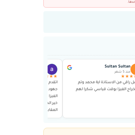
دها.
abo niaf almolham
Sultan Sultan
منذ 5 شهر
منذ 5 شهر
★★★★★
★★★
ل راقي من الاستاذة اية محمد وتم
اتقدم اليكم بشكري وتقديري على ب
راج الفيزا بوقت قياسي شكرا لهم
جهود رائعة في مساعدتي في الحص
الفيزا منذ اول لقاء مع الاستاذة اية ج
خير الجزاء وحتى إتمام كافة الاجراءات
المقابلة واشكركم ايضا على التوا
والاطمئنان على المقابلة…