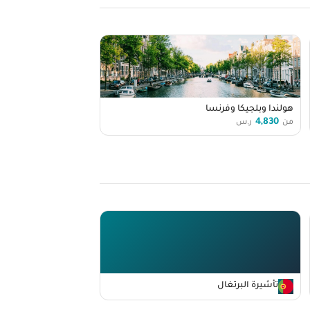
هولندا وبلجيكا وفرنسا
4,830
من
ر.س
تأشيرة البرتغال