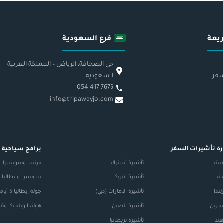
يعة
فرع السعودية
حي الصحافة، الرياض – المملكة العربية
سفر
السعودية
054 417 7675
info@tripawayjo.com
ة تأشيرات السفر
برامج سياحية
ينيا
تأشيرة أستراليا
فرنسا وسويسرا
نيا
تأشيرة أمريكا
سويسرا وايطاليا
لندا
تأشيرة الإمارات (دبي)
جولة إيطاليا 5 أيام
بحرين
تأشيرة الصين
هولندا وبلجيكا وف
هند
تأشيرة بريطانيا