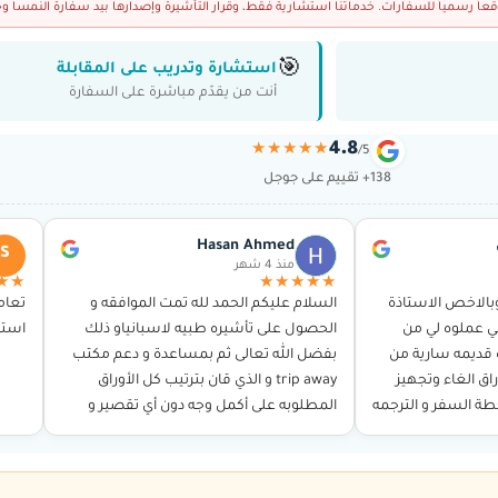
ً رسمياً للسفارات. خدماتنا استشارية فقط، وقرار التأشيرة وإصدارها بيد سفارة النمسا وح
🎯
استشارة وتدريب على المقابلة
أنت من يقدّم مباشرة على السفارة
4.8
★★★★★
/5
138+ تقييم على جوجل
Hasan Ahmed
S
منذ 4 شهر
★★
★★★★★
بالاخص الاستاذة
السلام عليكم الحمد لله تمت الموافقه و
تعام
ي عملوه لي من
الحصول على تأشيره طبيه لاسبانياو ذلك
استخ
ة قديمه سارية من
بفضل الله تعالى ثم بمساعدة و دعم مكتب
اق الغاء وتجهيز
trip away و الذي قان بترتيب كل الأوراق
خطة السفر و الترجمه
المطلوبه على أكمل وجه دون أي تقصير و
ن…
توجيهي بكل ما…