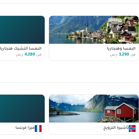
النمسا وهنجاريا
النمسا التشيك هنجاريا 
4,280
3,290
من
ر.س
من
ر.س
تأشيرة النرويج
فيزا فرنسا