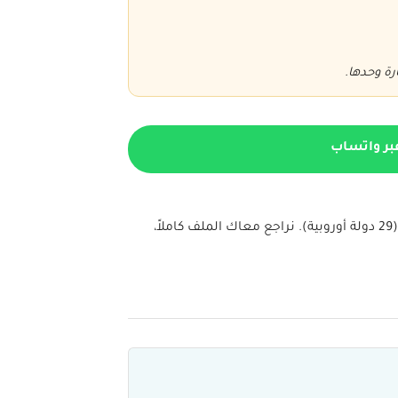
رة وحدها.
بر واتساب
وفقًا لمعايير سفارة النمسا المعلنة، تقدّم تريب أواي استشارة وتدريباً على تقديم طلب تأشيرة شنغن لزيارة النمسا وباقي دول منطقة شنغن (29 دولة أوروبية). نراجع معاك الملف كاملاً،