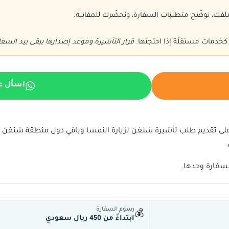
ك، نوضّح متطلبات السفارة، ونحضّرك للمقابلة.
 كخدمات مستقلّة إذا احتجتها.
قرار التأشيرة وموعد إصدارها يبقى بيد السفا
اسأل ع
لسفارة وحدها.
رسوم السفارة
💰
ابتداءً من 450 ريال سعودي