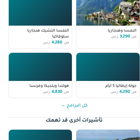
النمسا وهنجاريا
النمسا التشيك هنجاريا
3,290
سلوفاكيا
من
ر.س
4,280
من
ر.س
جولة إيطاليا 5 أيام
هولندا وبلجيكا وفرنسا
4,830
4,290
من
ر.س
من
ر.س
كل البرامج →
تأشيرات أخرى قد تهمك