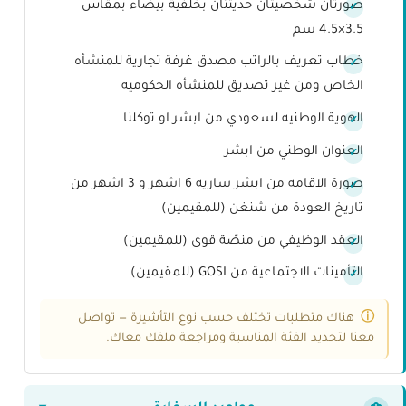
صورتان شخصيتان حديثتان بخلفية بيضاء بمقاس
3.5×4.5 سم
خطاب تعريف بالراتب مصدق غرفة تجارية للمنشأه
الخاص ومن غير تصديق للمنشأه الحكوميه
الهوية الوطنيه لسعودي من ابشر او توكلنا
العنوان الوطني من ابشر
صورة الاقامه من ابشر ساريه 6 اشهر و 3 اشهر من
تاريخ العودة من شنغن (للمقيمين)
العقد الوظيفي من منصّة قوى (للمقيمين)
التأمينات الاجتماعية من GOSI (للمقيمين)
هناك متطلبات تختلف حسب نوع التأشيرة — تواصل
معنا لتحديد الفئة المناسبة ومراجعة ملفك معاك.