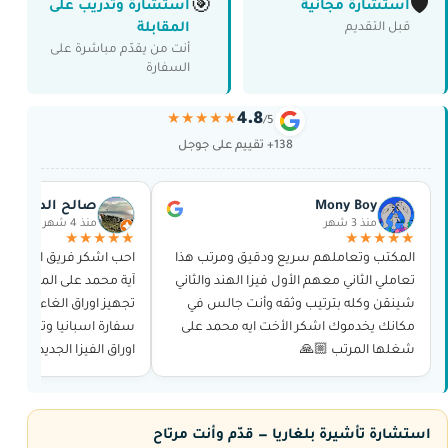
🎯
🛡️
استشارة مجانية
استشارة وتدريب على
المقابلة
قبل التقديم
أنت من يقدّم مباشرة على
السفارة
4.8
★★★★★
/5
138+ تقييم على جوجل
Mony Boy
صالح الدوسري
منذ 3 شهر
منذ 4 شهر
★★★★★
★★★★★
المكتب وتعاملهم سريع ودقيق ومرتب هذا
احب اشكر فريق العمل و
تعاملي الثاني معهم الأول فيزا الهند والثاني
آية محمد على المجهود ال
شينقن وكله بترتيب وثقه وأنت جالس في
تجهيز اوراق الغاء تاشير
مكانك يخدموك اشكر الأخت ايه محمد على
سفارة اسبانيا وتجهيز اور
شغلها المرتب 🙏🏼
اوراق الفيزا الجديده من 
و حجز الموعد وغيرها بدو
استشارة تأشيرة بلغاريا — قدّم وأنت مرتاح