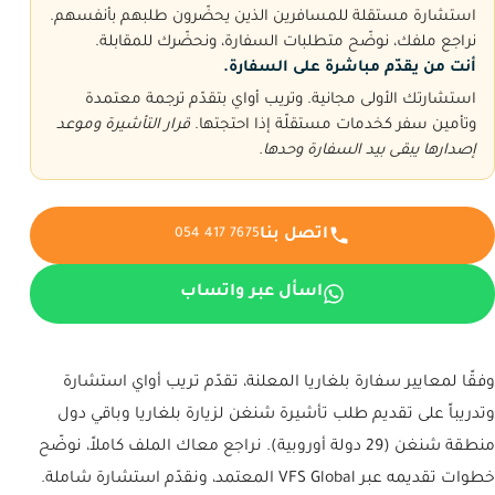
استشارة مستقلة للمسافرين الذين يحضّرون طلبهم بأنفسهم.
نراجع ملفك، نوضّح متطلبات السفارة، ونحضّرك للمقابلة.
أنت من يقدّم مباشرة على السفارة.
استشارتك الأولى مجانية. وتريب أواي بتقدّم ترجمة معتمدة
وتأمين سفر كخدمات مستقلّة إذا احتجتها.
قرار التأشيرة وموعد
إصدارها يبقى بيد السفارة وحدها.
اتصل بنا
054 417 7675
اسأل عبر واتساب
وفقًا لمعايير سفارة بلغاريا المعلنة، تقدّم تريب أواي استشارة
وتدريباً على تقديم طلب تأشيرة شنغن لزيارة بلغاريا وباقي دول
منطقة شنغن (29 دولة أوروبية). نراجع معاك الملف كاملاً، نوضّح
خطوات تقديمه عبر VFS Global المعتمد، ونقدّم استشارة شاملة.