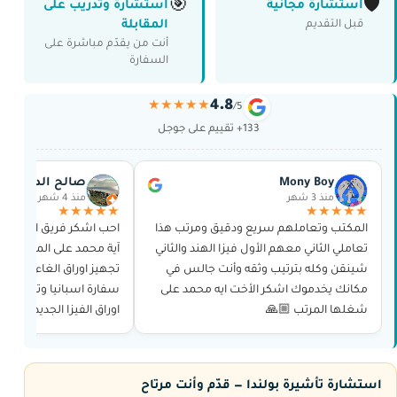
🎯
🛡️
استشارة مجانية
استشارة وتدريب على
المقابلة
قبل التقديم
أنت من يقدّم مباشرة على
السفارة
4.8
★★★★★
/5
133+ تقييم على جوجل
Mony Boy
صالح الدوسري
منذ 3 شهر
منذ 4 شهر
★★★★★
★★★★★
المكتب وتعاملهم سريع ودقيق ومرتب هذا
احب اشكر فريق العمل و
تعاملي الثاني معهم الأول فيزا الهند والثاني
آية محمد على المجهود ال
شينقن وكله بترتيب وثقه وأنت جالس في
تجهيز اوراق الغاء تاشير
مكانك يخدموك اشكر الأخت ايه محمد على
سفارة اسبانيا وتجهيز اور
شغلها المرتب 🙏🏼
اوراق الفيزا الجديده من 
و حجز الموعد وغيرها بدو
استشارة تأشيرة بولندا — قدّم وأنت مرتاح