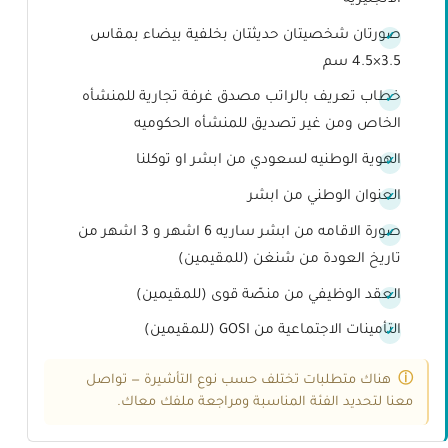
صورتان شخصيتان حديثتان بخلفية بيضاء بمقاس
3.5×4.5 سم
خطاب تعريف بالراتب مصدق غرفة تجارية للمنشأه
الخاص ومن غير تصديق للمنشأه الحكوميه
الهوية الوطنيه لسعودي من ابشر او توكلنا
العنوان الوطني من ابشر
صورة الاقامه من ابشر ساريه 6 اشهر و 3 اشهر من
تاريخ العودة من شنغن (للمقيمين)
العقد الوظيفي من منصّة قوى (للمقيمين)
التأمينات الاجتماعية من GOSI (للمقيمين)
هناك متطلبات تختلف حسب نوع التأشيرة — تواصل
معنا لتحديد الفئة المناسبة ومراجعة ملفك معاك.