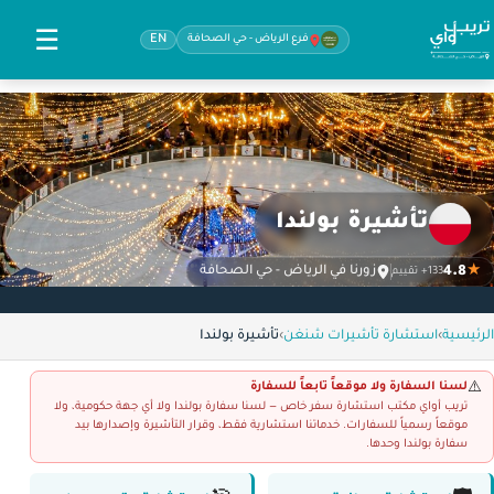
☰
فرع الرياض - حي الصحافة
EN
تأشيرة بولندا
4.8
★
زورنا في الرياض - حي الصحافة
133+ تقييم
الرئيسية
›
استشارة تأشيرات شنغن
›
تأشيرة بولندا
لسنا السفارة ولا موقعاً تابعاً للسفارة
⚠️
تريب أواي مكتب استشارة سفر خاص — لسنا سفارة بولندا ولا أي جهة حكومية، ولا
موقعاً رسمياً للسفارات. خدماتنا استشارية فقط، وقرار التأشيرة وإصدارها بيد
سفارة بولندا وحدها.