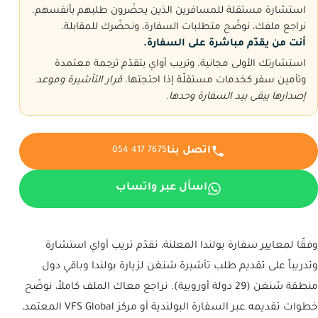
استشارة مستقلة للمسافرين الذين يحضّرون طلبهم بأنفسهم.
نراجع ملفك، نوضّح متطلبات السفارة، ونحضّرك للمقابلة.
أنت من يقدّم مباشرة على السفارة.
استشارتك الأولى مجانية. وتريب أواي بتقدّم ترجمة معتمدة
وتأمين سفر كخدمات مستقلّة إذا احتجتها.
قرار التأشيرة وموعد
إصدارها يبقى بيد السفارة وحدها.
اتصل بنا
054 417 7675
اسأل عبر واتساب
وفقًا لمعايير سفارة بولندا المعلنة، تقدّم تريب أواي استشارة
وتدريباً على تقديم طلب تأشيرة شنغن لزيارة بولندا وباقي دول
منطقة شنغن (29 دولة أوروبية). نراجع معاك الملف كاملاً، نوضّح
خطوات تقديمه عبر السفارة البولندية أو مركز VFS Global المعتمد،