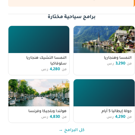
برامج سياحية مختارة
النمسا وهنجاريا
النمسا التشيك هنجاريا
3,290
سلوفاكيا
من
ر.س
4,280
من
ر.س
جولة إيطاليا 5 أيام
هولندا وبلجيكا وفرنسا
4,830
4,290
من
ر.س
من
ر.س
كل البرامج →