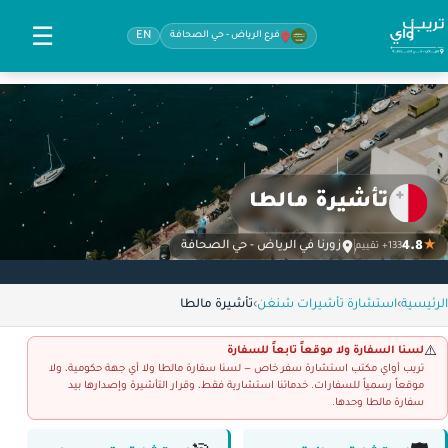
☰
فرع الرياض - حي الصحافة
EN
تأشيرة مالطا
4.8
★
زورنا في الرياض - حي الصحافة
133+ تقييم
الرئيسية
›
استشارة تأشيرات شنغن
›
تأشيرة مالطا
لسنا السفارة ولا موقعاً تابعاً للسفارة
⚠️
تريب أواي مكتب استشارة سفر خاص — لسنا سفارة مالطا ولا أي جهة حكومية، ولا
موقعاً رسمياً للسفارات. خدماتنا استشارية فقط، وقرار التأشيرة وإصدارها بيد
سفارة مالطا وحدها.