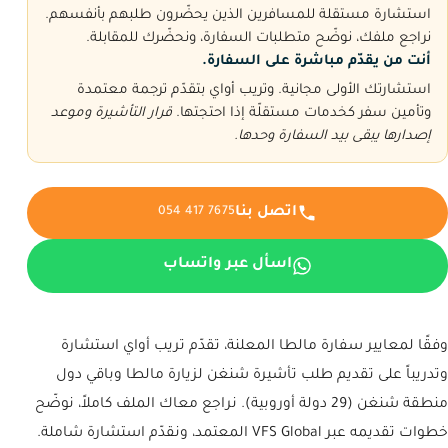
استشارة مستقلة للمسافرين الذين يحضّرون طلبهم بأنفسهم.
نراجع ملفك، نوضّح متطلبات السفارة، ونحضّرك للمقابلة.
أنت من يقدّم مباشرة على السفارة.
استشارتك الأولى مجانية. وتريب أواي بتقدّم ترجمة معتمدة
وتأمين سفر كخدمات مستقلّة إذا احتجتها.
قرار التأشيرة وموعد
إصدارها يبقى بيد السفارة وحدها.
اتصل بنا
054 417 7675
اسأل عبر واتساب
وفقًا لمعايير سفارة مالطا المعلنة، تقدّم تريب أواي استشارة
وتدريباً على تقديم طلب تأشيرة شنغن لزيارة مالطا وباقي دول
منطقة شنغن (29 دولة أوروبية). نراجع معاك الملف كاملاً، نوضّح
خطوات تقديمه عبر VFS Global المعتمد، ونقدّم استشارة شاملة.