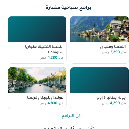
برامج سياحية مختارة
النمسا وهنجاريا
النمسا التشيك هنجاريا
3,290
سلوفاكيا
من
ر.س
4,280
من
ر.س
جولة إيطاليا 5 أيام
هولندا وبلجيكا وفرنسا
4,830
4,290
من
ر.س
من
ر.س
كل البرامج →