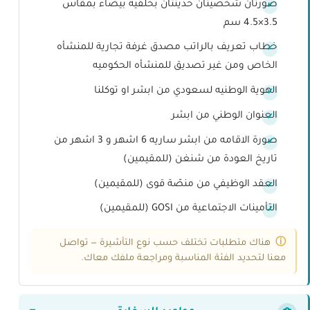
صورتان شخصيتان حديثتان بخلفية بيضاء بمقاس
3.5×4.5 سم
خطاب تعريف بالراتب مصدق غرفة تجارية للمنشأه
الخاص ومن غير تصديق للمنشأه الحكوميه
الهوية الوطنيه لسعودي من ابشر او توكلنا
العنوان الوطني من ابشر
صورة الاقامه من ابشر ساريه 6 اشهر و 3 اشهر من
تاريخ العودة من شنغن (للمقيمين)
العقد الوظيفي من منصّة قوى (للمقيمين)
التأمينات الاجتماعية من GOSI (للمقيمين)
هناك متطلبات تختلف حسب نوع التأشيرة — تواصل
معنا لتحديد الفئة المناسبة ومراجعة ملفك معاك.