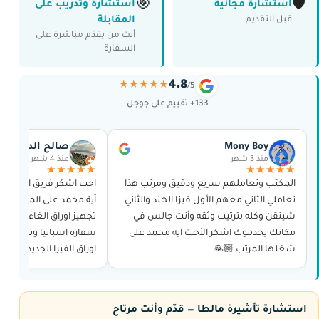
🎯
🛡️
استشارة مجانية
استشارة وتدريب على
المقابلة
قبل التقديم
أنت من يقدّم مباشرة على
السفارة
4.8
★★★★★
/5
133+ تقييم على جوجل
Mony Boy
صالح الدوسري
منذ 3 شهر
منذ 4 شهر
★★★★★
★★★★★
المكتب وتعاملهم سريع ودقيق ومرتب هذا
احب اشكر فريق العمل و
تعاملي الثاني معهم الأول فيزا الهند والثاني
آية محمد على المجهود ال
شينقن وكله بترتيب وثقه وأنت جالس في
تجهيز اوراق الغاء تاشير
مكانك يخدموك اشكر الأخت ايه محمد على
سفارة اسبانيا وتجهيز اور
شغلها المرتب 🙏🏼
اوراق الفيزا الجديده من 
و حجز الموعد وغيرها بدو
استشارة تأشيرة مالطا — قدّم وأنت مرتاح