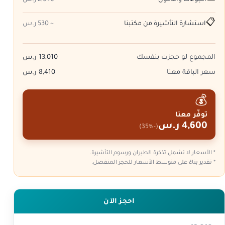
الجولات والدخول
~ 2,540 ر.س
📋
استشارة التأشيرة من مكتبنا
~ 530 ر.س
المجموع لو حجزت بنفسك
13,010 ر.س
سعر الباقة معنا
8,410 ر.س
💰
توفّر معنا
4,600 ر.س
(-35%)
* الأسعار لا تشمل تذكرة الطيران ورسوم التأشيرة.
* تقدير بناءً على متوسط الأسعار للحجز المنفصل.
احجز الآن