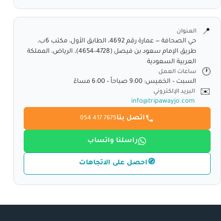
📍
العنوان
حي الصحافة — عمارة رقم 4692، الطابق الأول، مكتب 6ب،
طريق الإمام سعود بن فيصل (4728–4654)، الرياض، المملكة
العربية السعودية
🕐
ساعات العمل
السبت – الخميس: 9:00 صباحاً – 6:00 مساءً
✉️
البريد الإلكتروني
info@tripawayjo.com
اتصل بنا
054 417 7675
راسلنا واتساب
🧭
احصل على الاتجاهات