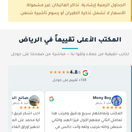
الجداول الزمنية إرشادية. تذاكر الفاتيكان غير مشمولة.
الأسعار لا تشمل تذكرة الطيران أو رسوم تأشيرة شنغن.
المكتب الأعلى تقييماً في الرياض
تجارب حقيقية من عملاء وثقوا بنا — مباشرة من صفحتنا على جوجل
4.8
★★★★★
/5
138+ تقييم على جوجل
Mony Boy
صالح الدوسري
منذ 3 شهر
منذ 4 شهر
★★★★★
★★★★★
المكتب وتعاملهم سريع ودقيق ومرتب هذا
احب اشكر فريق العمل و
تعاملي الثاني معهم الأول فيزا الهند والثاني
آية محمد على المجهود ال
شينقن وكله بترتيب وثقه وأنت جالس في
تجهيز اوراق الغاء تاشير