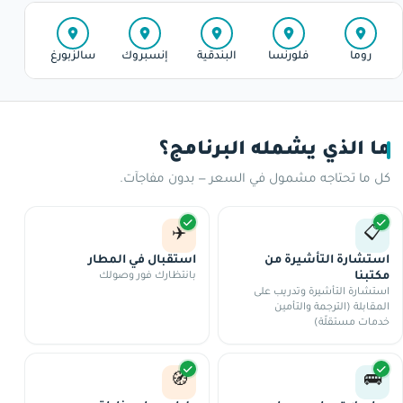
روما
فلورنسا
البندقية
إنسبروك
سالزبورغ
فيي
ما الذي يشمله البرنامج؟
كل ما تحتاجه مشمول في السعر — بدون مفاجآت.
✈️
📋
استشارة التأشيرة من
استقبال في المطار
مكتبنا
بانتظارك فور وصولك
استشارة التأشيرة وتدريب على
المقابلة (الترجمة والتأمين
خدمات مستقلّة)
🧭
🚌