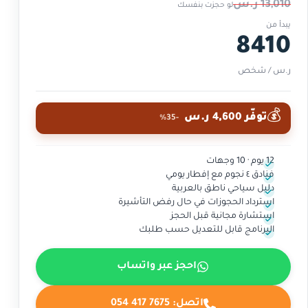
13,010 ر.س
لو حجزت بنفسك
يبدأ من
8410
ر.س / شخص
💰
توفّر 4,600 ر.س
-35%
12 يوم · 10 وجهات
فنادق ٤ نجوم مع إفطار يومي
دليل سياحي ناطق بالعربية
استرداد الحجوزات في حال رفض التأشيرة
استشارة مجانية قبل الحجز
البرنامج قابل للتعديل حسب طلبك
احجز عبر واتساب
اتصل:
054 417 7675