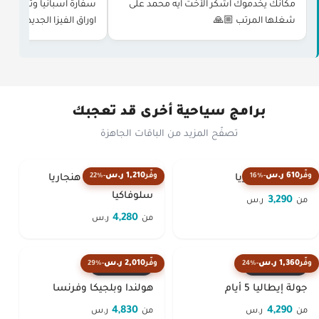
مكانك يخدموك اشكر الأخت ايه محمد على
سفارة اسبانيا وتجهيز اور
شغلها المرتب 🙏🏼
اوراق الفيزا الجديده من 
و حجز الموعد وغيرها بدو
برامج سياحية أخرى قد تعجبك
تصفّح المزيد من الباقات الجاهزة
610 ر.س
1,210 ر.س
وفّر
-16%
وفّر
-22%
النمسا وهنجاريا
النمسا التشيك هنجاريا
سلوفاكيا
3,290
من
ر.س
4,280
من
ر.س
1,360 ر.س
2,010 ر.س
وفّر
-24%
وفّر
-29%
الأكثر مبيعاً
الأكثر مبيعاً
جولة إيطاليا 5 أيام
هولندا وبلجيكا وفرنسا
4,830
4,290
من
ر.س
من
ر.س