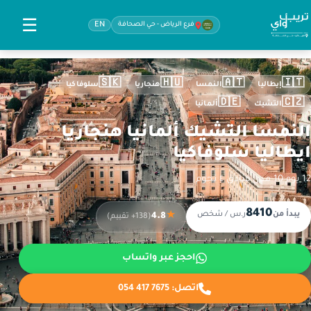
☰
فرع الرياض - حي الصحافة
EN
🇸🇰
🇭🇺
🇦🇹
🇮🇹
إيطاليا
النمسا
هنجاريا
سلوفاكيا
🇩🇪
🇨🇿
التشيك
ألمانيا
النمسا التشيك ألمانيا هنجاريا
ايطاليا سلوفاكيا
12 يوم
·
10 مدن
·
فنادق ٤ نجوم
8410
يبدأ من
ر.س / شخص
★
4.8
(138+ تقييم)
احجز عبر واتساب
اتصل:
054 417 7675