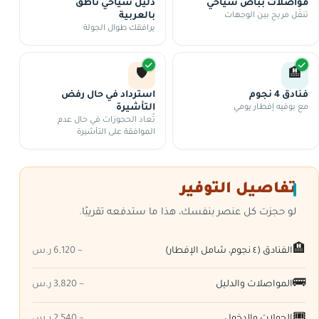
مواصلات بباص سياحي
دليل سياحي ناطق
تنقّل مريح بين الوجهات
بالعربية
يرافقك طوال الجولة
🛡️
🏨
فنادق 4 نجوم
استرداد في حال رفض
مع بوفيه إفطار يومي
التأشيرة
تُعاد الحجوزات في حال عدم
الموافقة على التأشيرة
تفاصيل التوفير
لو حجزت كل عنصر بنفسك، هذا ما ستدفعه تقريبًا.
🏨
الفنادق (٤ نجوم، شامل الإفطار)
~ 6,120 ر.س
🚌
المواصلات والدليل
~ 3,820 ر.س
🎟️