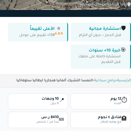
زورنا في الرياض - حي الصحافة
⭐
🛡️
استشارة مجانية
الأعلى تقييماً
4.8/5
قبل الحجز — بدون أي التزام
138+ تقييم على جوجل
🎯
خبرة 10+ سنوات
استشارة كاملة على ملفك
قبل التقديم
الرئيسية
›
برامج سياحية
›
النمسا التشيك ألمانيا هنجاريا ايطاليا سلوفاكيا
12 يوم
10 وجهات
📍
⏱
المدة
6 دول
فنادق ٤ نجوم
8410 ر.س
🎫
🏨
مع بوفيه إفطار
يبدأ من / شخص