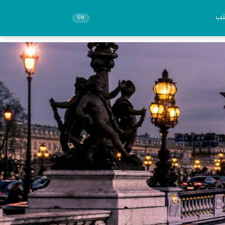
تب
EN