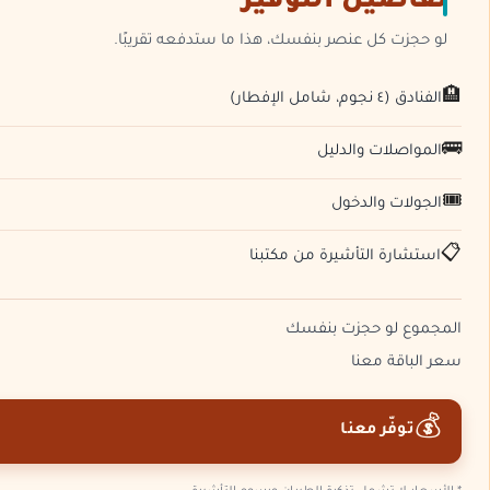
تفاصيل التوفير
لو حجزت كل عنصر بنفسك، هذا ما ستدفعه تقريبًا.
🏨
الفنادق (٤ نجوم، شامل الإفطار)
🚌
المواصلات والدليل
🎟️
الجولات والدخول
📋
استشارة التأشيرة من مكتبنا
المجموع لو حجزت بنفسك
سعر الباقة معنا
💰
توفّر معنا