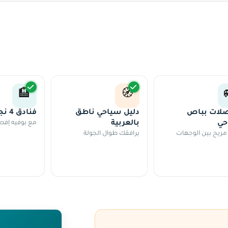
🏨
🧭
لات بباص
دليل سياحي ناطق
فنادق 4 نجوم
حي
بالعربية
مع بوفيه إفط
 مريح بين الوجهات
يرافقك طوال الجولة