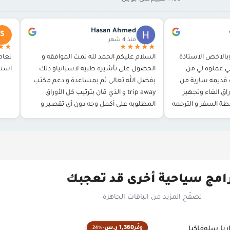
Hasan Ahmed
S
منذ 4 شهر
★★
★★★★★
بالاخص الاستاذة
السلام عليكم الحمد لله تمت الموافقه و
تعام
ي عملوه لي من
الحصول على تأشيره طبيه لاسبانياو ذلك
استخ
ة قديمه سارية من
بفضل الله تعالى ثم بمساعدة و دعم مكتب
اق الغاء وتجهيز
trip away و الذي قان بترتيب كل الأوراق
خطة السفر و الترجمه
المطلوبه على أكمل وجه دون أي تقصير و
ن…
توجيهي بكل ما…
امج سياحية أخرى قد تعجبك
تصفّح المزيد من الباقات الجاهزة
1,360 ر.س
وفّر
-24%
يا سلوفاكيا
الأكثر مبيعاً