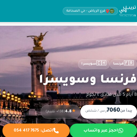
فرع الرياض - حي الصحافة
🇨🇭
🇫🇷
فرنسا
سويسرا
فرنسا وسويسرا
8 أيام
·
5 مدن
·
فنادق ٤ نجوم
7060
يبدأ من
ر.س / شخص
★
4.8
(138+ تقييم)
احجز عبر واتساب
اتصل:
054 417 7675