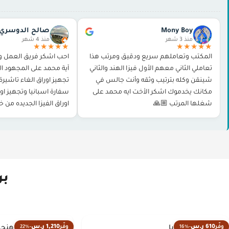
Mony Boy
صالح الدوسري
منذ 3 شهر
منذ 4 شهر
★★★★★
★★★★★
المكتب وتعاملهم سريع ودقيق ومرتب هذا
احب اشكر فريق العمل و
تعاملي الثاني معهم الأول فيزا الهند والثاني
آية محمد على المجهود ال
شينقن وكله بترتيب وثقه وأنت جالس في
تجهيز اوراق الغاء تاشير
مكانك يخدموك اشكر الأخت ايه محمد على
سفارة اسبانيا وتجهيز اور
شغلها المرتب 🙏🏼
اوراق الفيزا الجديده من 
و حجز الموعد وغيرها بدو
بر
610 ر.س
1,210 ر.س
وفّر
-16%
وفّر
-22%
النمسا وهنجاريا
النمسا التشيك هنجار