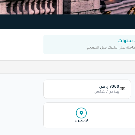
املة على ملفك قبل التقديم
7060 ر.س
🎫
يبدأ من / شخص
لوسيرن