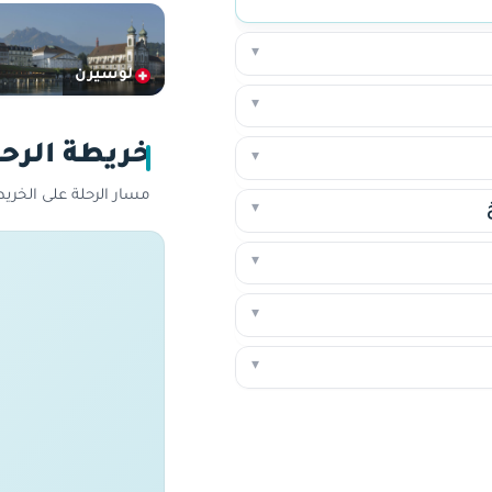
▾
لوسيرن
▾
خريطة الرحل
▾
مسار الرحلة على الخر
▾
▾
▾
▾