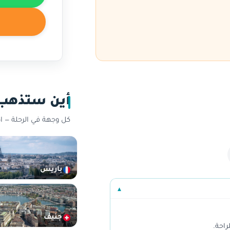
أين ستذهب
كل وجهة في الرحلة — 
باريس
▾
جنيف
راحة.