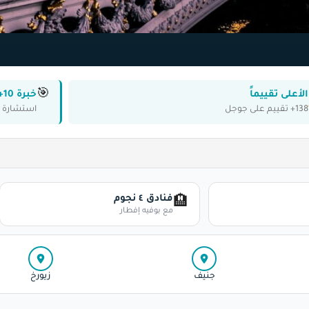
🎯
الأعلى تقييماً
خبرة 10+ سنوات
138+ تقييم على جوجل
استشارة ك
فنادق ٤ نجوم
🏨
مع بوفيه إفطار
جنيف
زيورخ