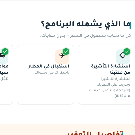
ما الذي يشمله البرنامج؟
كل ما تحتاجه مشمول في السعر — بدون مفاجآت.
🚌
✈️
📋
استشارة التأشيرة
استقبال في المطار
مواص
من مكتبنا
بانتظارك فور وصولك
سيا
استشارة التأشيرة
تنقّل
وتدريب على المقابلة
(الترجمة والتأمين خدمات
مستقلّة)