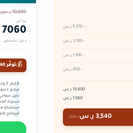
10,600 ر.س
ل
يبدأ من
~ 5,270 ر.س
7060
ر.س / شخص
~ 3,180 ر.س
~ 1,700 ر.س
💰
توفّر 3,540 ر.س
~ 450 ر.س
8 أيام · 5 وجهات
10,600 ر.س
فنادق ٤ نجوم مع إفطار يومي
دليل سياحي 
7,060 ر.س
استرداد الح
استشارة مجا
البرنامج ق
3,540 ر.س
(-33%)