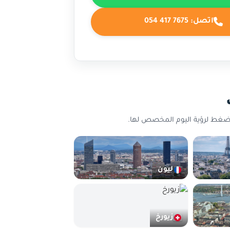
اتصل:
054 417 7675
اضغط لرؤية اليوم المخصص لها.
ليون
زيورخ